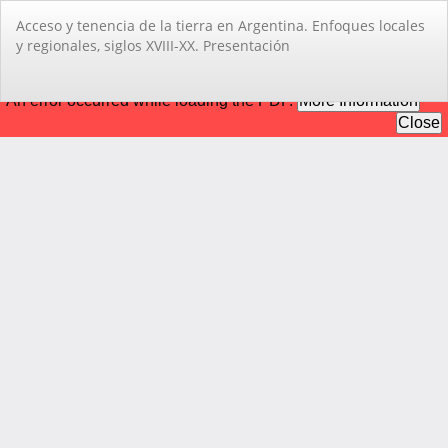
Volver
Acceso y tenencia de la tierra en Argentina. Enfoques locales
a
y regionales, siglos XVIII-XX. Presentación
los
detalles
del
De
De
artículo
PD