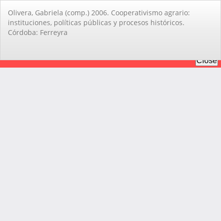
Volver
Olivera, Gabriela (comp.) 2006. Cooperativismo agrario:
a
instituciones, polí­ticas públicas y procesos históricos.
los
Córdoba: Ferreyra
detalles
del
artículo
De
De
PD